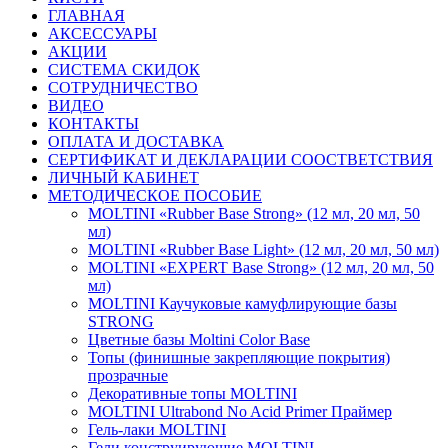
ГЛАВНАЯ
АКСЕССУАРЫ
АКЦИИ
СИСТЕМА СКИДОК
СОТРУДНИЧЕСТВО
ВИДЕО
КОНТАКТЫ
ОПЛАТА И ДОСТАВКА
СЕРТИФИКАТ И ДЕКЛАРАЦИИ СООСТВЕТСТВИЯ
ЛИЧНЫЙ КАБИНЕТ
МЕТОДИЧЕСКОЕ ПОСОБИЕ
MOLTINI «Rubber Base Strong» (12 мл, 20 мл, 50
мл)
MOLTINI «Rubber Base Light» (12 мл, 20 мл, 50 мл)
MOLTINI «EXPERT Base Strong» (12 мл, 20 мл, 50
мл)
MOLTINI Каучуковые камуфлирующие базы
STRONG
Цветные базы Moltini Color Base
Топы (финишные закрепляющие покрытия)
прозрачные
Декоративные топы MOLTINI
MOLTINI Ultrabond No Acid Primer Праймер
Гель-лаки MOLTINI
Гели конструирующие MOLTINI