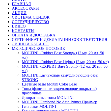
ГЛАВНАЯ
АКСЕССУАРЫ
АКЦИИ
СИСТЕМА СКИДОК
СОТРУДНИЧЕСТВО
ВИДЕО
КОНТАКТЫ
ОПЛАТА И ДОСТАВКА
СЕРТИФИКАТ И ДЕКЛАРАЦИИ СООСТВЕТСТВИЯ
ЛИЧНЫЙ КАБИНЕТ
МЕТОДИЧЕСКОЕ ПОСОБИЕ
MOLTINI «Rubber Base Strong» (12 мл, 20 мл, 50
мл)
MOLTINI «Rubber Base Light» (12 мл, 20 мл, 50 мл)
MOLTINI «EXPERT Base Strong» (12 мл, 20 мл, 50
мл)
MOLTINI Каучуковые камуфлирующие базы
STRONG
Цветные базы Moltini Color Base
Топы (финишные закрепляющие покрытия)
прозрачные
Декоративные топы MOLTINI
MOLTINI Ultrabond No Acid Primer Праймер
Гель-лаки MOLTINI
Гели конструирующие MOLTINI