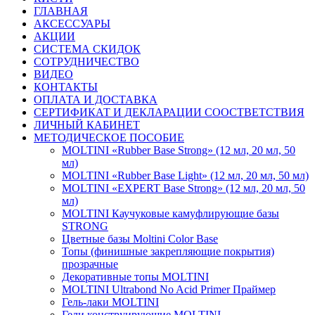
ГЛАВНАЯ
АКСЕССУАРЫ
АКЦИИ
СИСТЕМА СКИДОК
СОТРУДНИЧЕСТВО
ВИДЕО
КОНТАКТЫ
ОПЛАТА И ДОСТАВКА
СЕРТИФИКАТ И ДЕКЛАРАЦИИ СООСТВЕТСТВИЯ
ЛИЧНЫЙ КАБИНЕТ
МЕТОДИЧЕСКОЕ ПОСОБИЕ
MOLTINI «Rubber Base Strong» (12 мл, 20 мл, 50
мл)
MOLTINI «Rubber Base Light» (12 мл, 20 мл, 50 мл)
MOLTINI «EXPERT Base Strong» (12 мл, 20 мл, 50
мл)
MOLTINI Каучуковые камуфлирующие базы
STRONG
Цветные базы Moltini Color Base
Топы (финишные закрепляющие покрытия)
прозрачные
Декоративные топы MOLTINI
MOLTINI Ultrabond No Acid Primer Праймер
Гель-лаки MOLTINI
Гели конструирующие MOLTINI