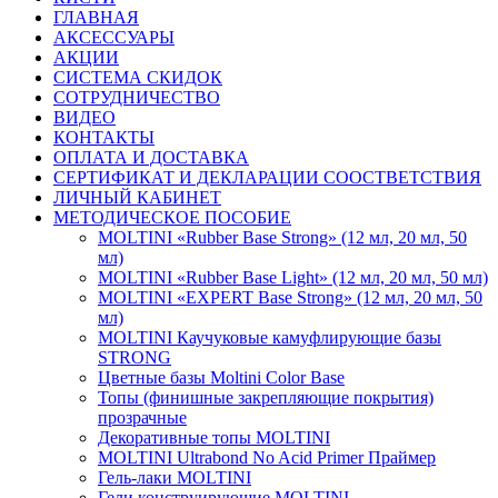
ГЛАВНАЯ
АКСЕССУАРЫ
АКЦИИ
СИСТЕМА СКИДОК
СОТРУДНИЧЕСТВО
ВИДЕО
КОНТАКТЫ
ОПЛАТА И ДОСТАВКА
СЕРТИФИКАТ И ДЕКЛАРАЦИИ СООСТВЕТСТВИЯ
ЛИЧНЫЙ КАБИНЕТ
МЕТОДИЧЕСКОЕ ПОСОБИЕ
MOLTINI «Rubber Base Strong» (12 мл, 20 мл, 50
мл)
MOLTINI «Rubber Base Light» (12 мл, 20 мл, 50 мл)
MOLTINI «EXPERT Base Strong» (12 мл, 20 мл, 50
мл)
MOLTINI Каучуковые камуфлирующие базы
STRONG
Цветные базы Moltini Color Base
Топы (финишные закрепляющие покрытия)
прозрачные
Декоративные топы MOLTINI
MOLTINI Ultrabond No Acid Primer Праймер
Гель-лаки MOLTINI
Гели конструирующие MOLTINI