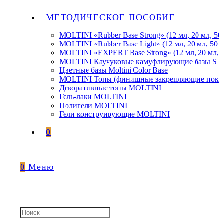
МЕТОДИЧЕСКОЕ ПОСОБИЕ
MOLTINI «Rubber Base Strong» (12 мл, 20 мл, 5
MOLTINI «Rubber Base Light» (12 мл, 20 мл, 50
MOLTINI «EXPERT Base Strong» (12 мл, 20 мл,
MOLTINI Каучуковые камуфлирующие базы
Цветные базы Moltini Color Base
MOLTINI Топы (финишные закрепляющие покр
Декоративные топы MOLTINI
Гель-лаки MOLTINI
Полигели MOLTINI
Гели конструирующие MOLTINI
0
0
Меню