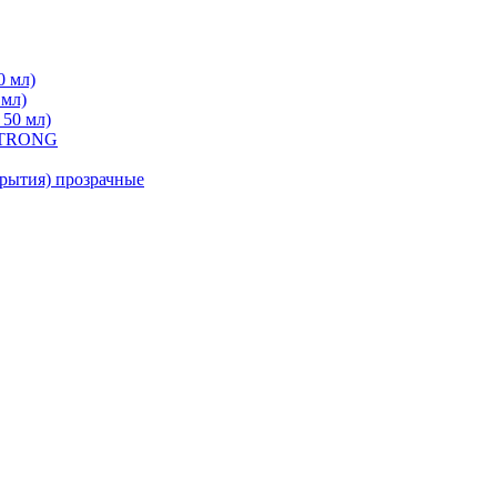
0 мл)
 мл)
 50 мл)
 STRONG
ытия) прозрачные