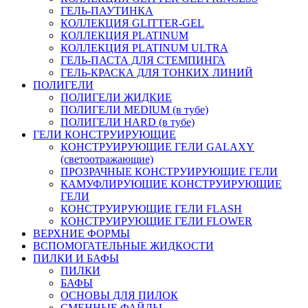
ГЕЛЬ-ПАУТИНКА
КОЛЛЕКЦИЯ GLITTER-GEL
КОЛЛЕКЦИЯ PLATINUM
КОЛЛЕКЦИЯ PLATINUM ULTRA
ГЕЛЬ-ПАСТА ДЛЯ СТЕМПИНГА
ГЕЛЬ-КРАСКА ДЛЯ ТОНКИХ ЛИНИЙ
ПОЛИГЕЛИ
ПОЛИГЕЛИ ЖИДКИЕ
ПОЛИГЕЛИ MEDIUM (в тубе)
ПОЛИГЕЛИ HARD (в тубе)
ГЕЛИ КОНСТРУИРУЮЩИЕ
КОНСТРУИРУЮЩИЕ ГЕЛИ GALAXY
(светоотражающие)
ПРОЗРАЧНЫЕ КОНСТРУИРУЮЩИЕ ГЕЛИ
КАМУФЛИРУЮЩИЕ КОНСТРУИРУЮЩИЕ
ГЕЛИ
КОНСТРУИРУЮЩИЕ ГЕЛИ FLASH
КОНСТРУИРУЮЩИЕ ГЕЛИ FLOWER
ВЕРХНИЕ ФОРМЫ
ВСПОМОГАТЕЛЬНЫЕ ЖИДКОСТИ
ПИЛКИ И БАФЫ
ПИЛКИ
БАФЫ
ОСНОВЫ ДЛЯ ПИЛОК
СМЕННЫЕ ФАЙЛЫ