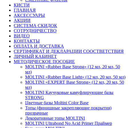
КИСТИ
ГЛАВНАЯ
АКСЕССУАРЫ
АКЦИИ
СИСТЕМА СКИДОК
СОТРУДНИЧЕСТВО
ВИДЕО
КОНТАКТЫ
ОПЛАТА И ДОСТАВКА
СЕРТИФИКАТ И ДЕКЛАРАЦИИ СООСТВЕТСТВИЯ
ЛИЧНЫЙ КАБИНЕТ
МЕТОДИЧЕСКОЕ ПОСОБИЕ
MOLTINI «Rubber Base Strong» (12 мл, 20 мл, 50
мл)
MOLTINI «Rubber Base Light» (12 мл, 20 мл, 50 мл)
MOLTINI «EXPERT Base Strong» (12 мл, 20 мл, 50
мл)
MOLTINI Каучуковые камуфлирующие базы
STRONG
Цветные базы Moltini Color Base
Топы (финишные закрепляющие покрытия)
прозрачные
Декоративные топы MOLTINI
MOLTINI Ultrabond No Acid Primer Праймер