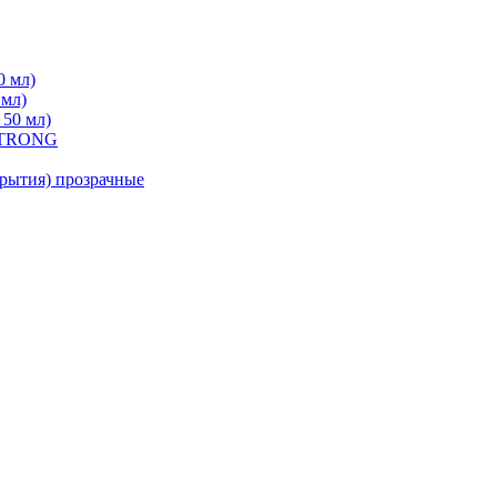
0 мл)
 мл)
 50 мл)
 STRONG
ытия) прозрачные