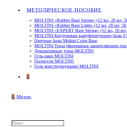
МЕТОДИЧЕСКОЕ ПОСОБИЕ
MOLTINI «Rubber Base Strong» (12 мл, 20 мл, 5
MOLTINI «Rubber Base Light» (12 мл, 20 мл, 50
MOLTINI «EXPERT Base Strong» (12 мл, 20 мл,
MOLTINI Каучуковые камуфлирующие базы
Цветные базы Moltini Color Base
MOLTINI Топы (финишные закрепляющие покр
Декоративные топы MOLTINI
Гель-лаки MOLTINI
Полигели MOLTINI
Гели конструирующие MOLTINI
0
0
Меню