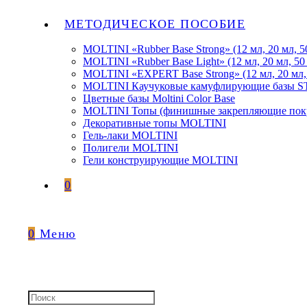
МЕТОДИЧЕСКОЕ ПОСОБИЕ
MOLTINI «Rubber Base Strong» (12 мл, 20 мл, 5
MOLTINI «Rubber Base Light» (12 мл, 20 мл, 50
MOLTINI «EXPERT Base Strong» (12 мл, 20 мл,
MOLTINI Каучуковые камуфлирующие базы
Цветные базы Moltini Color Base
MOLTINI Топы (финишные закрепляющие покр
Декоративные топы MOLTINI
Гель-лаки MOLTINI
Полигели MOLTINI
Гели конструирующие MOLTINI
0
0
Меню