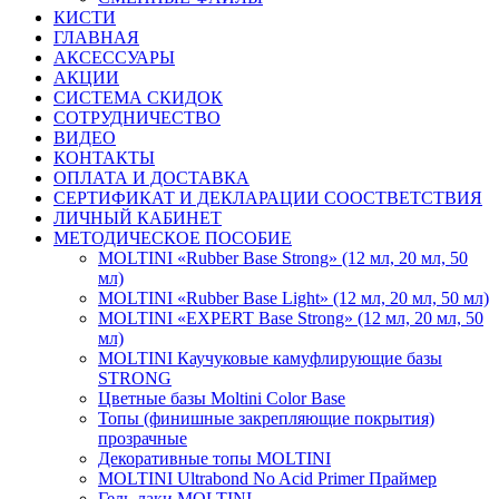
КИСТИ
ГЛАВНАЯ
АКСЕССУАРЫ
АКЦИИ
СИСТЕМА СКИДОК
СОТРУДНИЧЕСТВО
ВИДЕО
КОНТАКТЫ
ОПЛАТА И ДОСТАВКА
СЕРТИФИКАТ И ДЕКЛАРАЦИИ СООСТВЕТСТВИЯ
ЛИЧНЫЙ КАБИНЕТ
МЕТОДИЧЕСКОЕ ПОСОБИЕ
MOLTINI «Rubber Base Strong» (12 мл, 20 мл, 50
мл)
MOLTINI «Rubber Base Light» (12 мл, 20 мл, 50 мл)
MOLTINI «EXPERT Base Strong» (12 мл, 20 мл, 50
мл)
MOLTINI Каучуковые камуфлирующие базы
STRONG
Цветные базы Moltini Color Base
Топы (финишные закрепляющие покрытия)
прозрачные
Декоративные топы MOLTINI
MOLTINI Ultrabond No Acid Primer Праймер
Гель-лаки MOLTINI