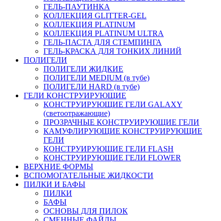
ГЕЛЬ-ПАУТИНКА
КОЛЛЕКЦИЯ GLITTER-GEL
КОЛЛЕКЦИЯ PLATINUM
КОЛЛЕКЦИЯ PLATINUM ULTRA
ГЕЛЬ-ПАСТА ДЛЯ СТЕМПИНГА
ГЕЛЬ-КРАСКА ДЛЯ ТОНКИХ ЛИНИЙ
ПОЛИГЕЛИ
ПОЛИГЕЛИ ЖИДКИЕ
ПОЛИГЕЛИ MEDIUM (в тубе)
ПОЛИГЕЛИ HARD (в тубе)
ГЕЛИ КОНСТРУИРУЮЩИЕ
КОНСТРУИРУЮЩИЕ ГЕЛИ GALAXY
(светоотражающие)
ПРОЗРАЧНЫЕ КОНСТРУИРУЮЩИЕ ГЕЛИ
КАМУФЛИРУЮЩИЕ КОНСТРУИРУЮЩИЕ
ГЕЛИ
КОНСТРУИРУЮЩИЕ ГЕЛИ FLASH
КОНСТРУИРУЮЩИЕ ГЕЛИ FLOWER
ВЕРХНИЕ ФОРМЫ
ВСПОМОГАТЕЛЬНЫЕ ЖИДКОСТИ
ПИЛКИ И БАФЫ
ПИЛКИ
БАФЫ
ОСНОВЫ ДЛЯ ПИЛОК
СМЕННЫЕ ФАЙЛЫ