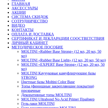
ГЛАВНАЯ
АКСЕССУАРЫ
АКЦИИ
СИСТЕМА СКИДОК
СОТРУДНИЧЕСТВО
ВИДЕО
КОНТАКТЫ
ОПЛАТА И ДОСТАВКА
СЕРТИФИКАТ И ДЕКЛАРАЦИИ СООСТВЕТСТВИЯ
ЛИЧНЫЙ КАБИНЕТ
МЕТОДИЧЕСКОЕ ПОСОБИЕ
MOLTINI «Rubber Base Strong» (12 мл, 20 мл, 50
мл)
MOLTINI «Rubber Base Light» (12 мл, 20 мл, 50 мл)
MOLTINI «EXPERT Base Strong» (12 мл, 20 мл, 50
мл)
MOLTINI Каучуковые камуфлирующие базы
STRONG
Цветные базы Moltini Color Base
Топы (финишные закрепляющие покрытия)
прозрачные
Декоративные топы MOLTINI
MOLTINI Ultrabond No Acid Primer Праймер
Гель-лаки MOLTINI
Гели конструирующие MOLTINI