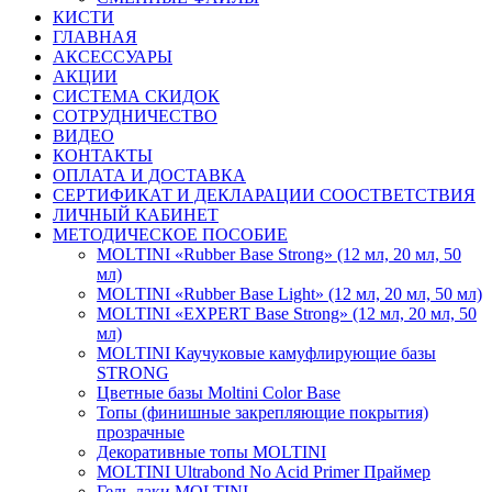
КИСТИ
ГЛАВНАЯ
АКСЕССУАРЫ
АКЦИИ
СИСТЕМА СКИДОК
СОТРУДНИЧЕСТВО
ВИДЕО
КОНТАКТЫ
ОПЛАТА И ДОСТАВКА
СЕРТИФИКАТ И ДЕКЛАРАЦИИ СООСТВЕТСТВИЯ
ЛИЧНЫЙ КАБИНЕТ
МЕТОДИЧЕСКОЕ ПОСОБИЕ
MOLTINI «Rubber Base Strong» (12 мл, 20 мл, 50
мл)
MOLTINI «Rubber Base Light» (12 мл, 20 мл, 50 мл)
MOLTINI «EXPERT Base Strong» (12 мл, 20 мл, 50
мл)
MOLTINI Каучуковые камуфлирующие базы
STRONG
Цветные базы Moltini Color Base
Топы (финишные закрепляющие покрытия)
прозрачные
Декоративные топы MOLTINI
MOLTINI Ultrabond No Acid Primer Праймер
Гель-лаки MOLTINI