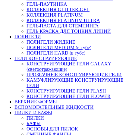
ГЕЛЬ-ПАУТИНКА
КОЛЛЕКЦИЯ GLITTER-GEL
КОЛЛЕКЦИЯ PLATINUM
КОЛЛЕКЦИЯ PLATINUM ULTRA
ГЕЛЬ-ПАСТА ДЛЯ СТЕМПИНГА
ГЕЛЬ-КРАСКА ДЛЯ ТОНКИХ ЛИНИЙ
ПОЛИГЕЛИ
ПОЛИГЕЛИ ЖИДКИЕ
ПОЛИГЕЛИ MEDIUM (в тубе)
ПОЛИГЕЛИ HARD (в тубе)
ГЕЛИ КОНСТРУИРУЮЩИЕ
КОНСТРУИРУЮЩИЕ ГЕЛИ GALAXY
(светоотражающие)
ПРОЗРАЧНЫЕ КОНСТРУИРУЮЩИЕ ГЕЛИ
КАМУФЛИРУЮЩИЕ КОНСТРУИРУЮЩИЕ
ГЕЛИ
КОНСТРУИРУЮЩИЕ ГЕЛИ FLASH
КОНСТРУИРУЮЩИЕ ГЕЛИ FLOWER
ВЕРХНИЕ ФОРМЫ
ВСПОМОГАТЕЛЬНЫЕ ЖИДКОСТИ
ПИЛКИ И БАФЫ
ПИЛКИ
БАФЫ
ОСНОВЫ ДЛЯ ПИЛОК
СМЕННЫЕ ФАЙЛЫ