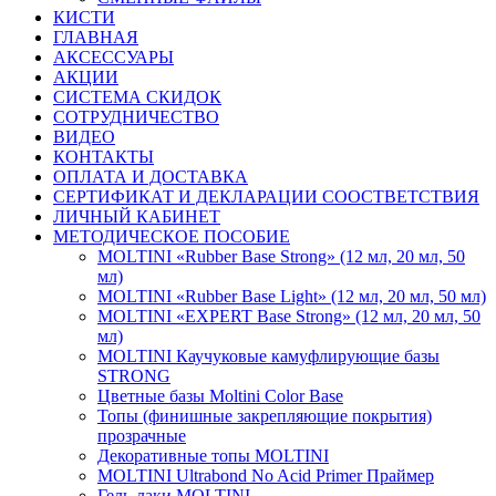
КИСТИ
ГЛАВНАЯ
АКСЕССУАРЫ
АКЦИИ
СИСТЕМА СКИДОК
СОТРУДНИЧЕСТВО
ВИДЕО
КОНТАКТЫ
ОПЛАТА И ДОСТАВКА
СЕРТИФИКАТ И ДЕКЛАРАЦИИ СООСТВЕТСТВИЯ
ЛИЧНЫЙ КАБИНЕТ
МЕТОДИЧЕСКОЕ ПОСОБИЕ
MOLTINI «Rubber Base Strong» (12 мл, 20 мл, 50
мл)
MOLTINI «Rubber Base Light» (12 мл, 20 мл, 50 мл)
MOLTINI «EXPERT Base Strong» (12 мл, 20 мл, 50
мл)
MOLTINI Каучуковые камуфлирующие базы
STRONG
Цветные базы Moltini Color Base
Топы (финишные закрепляющие покрытия)
прозрачные
Декоративные топы MOLTINI
MOLTINI Ultrabond No Acid Primer Праймер
Гель-лаки MOLTINI