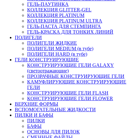
ГЕЛЬ-ПАУТИНКА
КОЛЛЕКЦИЯ GLITTER-GEL
КОЛЛЕКЦИЯ PLATINUM
КОЛЛЕКЦИЯ PLATINUM ULTRA
ГЕЛЬ-ПАСТА ДЛЯ СТЕМПИНГА
ГЕЛЬ-КРАСКА ДЛЯ ТОНКИХ ЛИНИЙ
ПОЛИГЕЛИ
ПОЛИГЕЛИ ЖИДКИЕ
ПОЛИГЕЛИ MEDIUM (в тубе)
ПОЛИГЕЛИ HARD (в тубе)
ГЕЛИ КОНСТРУИРУЮЩИЕ
КОНСТРУИРУЮЩИЕ ГЕЛИ GALAXY
(светоотражающие)
ПРОЗРАЧНЫЕ КОНСТРУИРУЮЩИЕ ГЕЛИ
КАМУФЛИРУЮЩИЕ КОНСТРУИРУЮЩИЕ
ГЕЛИ
КОНСТРУИРУЮЩИЕ ГЕЛИ FLASH
КОНСТРУИРУЮЩИЕ ГЕЛИ FLOWER
ВЕРХНИЕ ФОРМЫ
ВСПОМОГАТЕЛЬНЫЕ ЖИДКОСТИ
ПИЛКИ И БАФЫ
ПИЛКИ
БАФЫ
ОСНОВЫ ДЛЯ ПИЛОК
СМЕННЫЕ ФАЙЛЫ