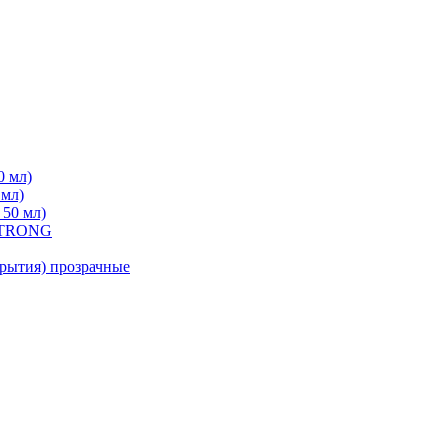
0 мл)
 мл)
 50 мл)
 STRONG
ытия) прозрачные