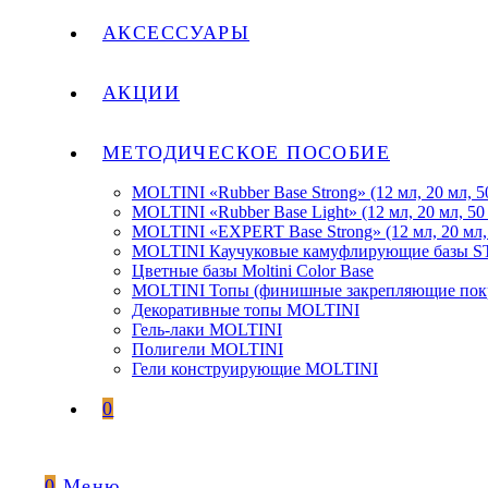
АКСЕССУАРЫ
АКЦИИ
МЕТОДИЧЕСКОЕ ПОСОБИЕ
MOLTINI «Rubber Base Strong» (12 мл, 20 мл, 5
MOLTINI «Rubber Base Light» (12 мл, 20 мл, 50
MOLTINI «EXPERT Base Strong» (12 мл, 20 мл,
MOLTINI Каучуковые камуфлирующие базы
Цветные базы Moltini Color Base
MOLTINI Топы (финишные закрепляющие покр
Декоративные топы MOLTINI
Гель-лаки MOLTINI
Полигели MOLTINI
Гели конструирующие MOLTINI
0
0
Меню