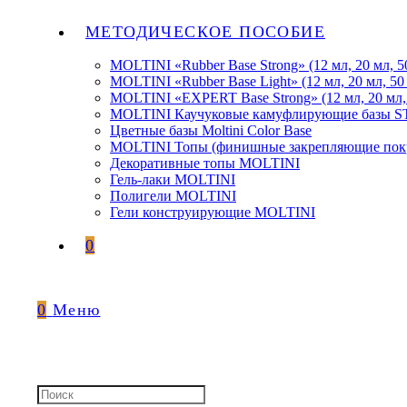
МЕТОДИЧЕСКОЕ ПОСОБИЕ
MOLTINI «Rubber Base Strong» (12 мл, 20 мл, 5
MOLTINI «Rubber Base Light» (12 мл, 20 мл, 50
MOLTINI «EXPERT Base Strong» (12 мл, 20 мл,
MOLTINI Каучуковые камуфлирующие базы
Цветные базы Moltini Color Base
MOLTINI Топы (финишные закрепляющие покр
Декоративные топы MOLTINI
Гель-лаки MOLTINI
Полигели MOLTINI
Гели конструирующие MOLTINI
0
0
Меню