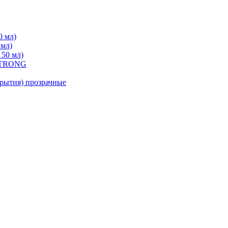
0 мл)
 мл)
 50 мл)
 STRONG
ытия) прозрачные