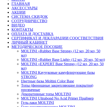
ГЛАВНАЯ
АКСЕССУАРЫ
АКЦИИ
СИСТЕМА СКИДОК
СОТРУДНИЧЕСТВО
ВИДЕО
КОНТАКТЫ
ОПЛАТА И ДОСТАВКА
СЕРТИФИКАТ И ДЕКЛАРАЦИИ СООСТВЕТСТВИЯ
ЛИЧНЫЙ КАБИНЕТ
МЕТОДИЧЕСКОЕ ПОСОБИЕ
MOLTINI «Rubber Base Strong» (12 мл, 20 мл, 50
мл)
MOLTINI «Rubber Base Light» (12 мл, 20 мл, 50 мл)
MOLTINI «EXPERT Base Strong» (12 мл, 20 мл, 50
мл)
MOLTINI Каучуковые камуфлирующие базы
STRONG
Цветные базы Moltini Color Base
Топы (финишные закрепляющие покрытия)
прозрачные
Декоративные топы MOLTINI
MOLTINI Ultrabond No Acid Primer Праймер
Гель-лаки MOLTINI
Гели конструирующие MOLTINI