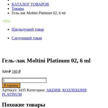
КАТАЛОГ ТОВАРОВ
Товары
Гель-лак Moltini Platinum 02, 6 ml
-50%
Предыдущий товар
Следующий товар
Гель-лак Moltini Platinum 02, 6 ml
320
₽
160
₽
Количество
товара
В корзину
Гель-
Артикул:
3435
Категории:
АКЦИИ
,
КОЛЛЕКЦИЯ
лак
PLATINUM
Moltini
Platinum
Похожие товары
02,