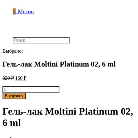
0
Меню
Выбрано:
Гель-лак Moltini Platinum 02, 6 ml
320
₽
160
₽
Количество
товара
В корзину
Гель-
лак
Гель-лак Moltini Platinum 02,
Moltini
Platinum
6 ml
02,
6
ml