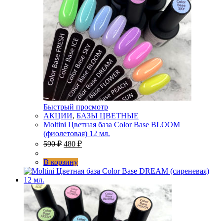
Быстрый просмотр
АКЦИИ
,
БАЗЫ ЦВЕТНЫЕ
Moltini Цветная база Color Base BLOOM
(фиолетовая) 12 мл.
590
₽
480
₽
В корзину