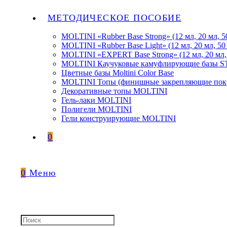
МЕТОДИЧЕСКОЕ ПОСОБИЕ
MOLTINI «Rubber Base Strong» (12 мл, 20 мл, 5
MOLTINI «Rubber Base Light» (12 мл, 20 мл, 50
MOLTINI «EXPERT Base Strong» (12 мл, 20 мл,
MOLTINI Каучуковые камуфлирующие базы
Цветные базы Moltini Color Base
MOLTINI Топы (финишные закрепляющие покр
Декоративные топы MOLTINI
Гель-лаки MOLTINI
Полигели MOLTINI
Гели конструирующие MOLTINI
0
0
Меню