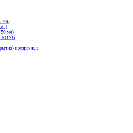
0 мл)
 мл)
 50 мл)
 STRONG
ытия) прозрачные