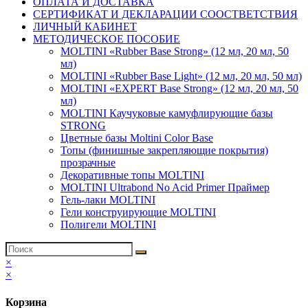
ОПЛАТА И ДОСТАВКА
СЕРТИФИКАТ И ДЕКЛАРАЦИИ СООСТВЕТСТВИЯ
ЛИЧНЫЙ КАБИНЕТ
МЕТОДИЧЕСКОЕ ПОСОБИЕ
MOLTINI «Rubber Base Strong» (12 мл, 20 мл, 50
мл)
MOLTINI «Rubber Base Light» (12 мл, 20 мл, 50 мл)
MOLTINI «EXPERT Base Strong» (12 мл, 20 мл, 50
мл)
MOLTINI Каучуковые камуфлирующие базы
STRONG
Цветные базы Moltini Color Base
Топы (финишные закрепляющие покрытия)
прозрачные
Декоративные топы MOLTINI
MOLTINI Ultrabond No Acid Primer Праймер
Гель-лаки MOLTINI
Гели конструирующие MOLTINI
Полигели MOLTINI
×
×
Корзина