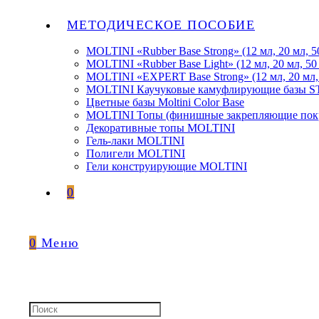
МЕТОДИЧЕСКОЕ ПОСОБИЕ
MOLTINI «Rubber Base Strong» (12 мл, 20 мл, 5
MOLTINI «Rubber Base Light» (12 мл, 20 мл, 50
MOLTINI «EXPERT Base Strong» (12 мл, 20 мл,
MOLTINI Каучуковые камуфлирующие базы
Цветные базы Moltini Color Base
MOLTINI Топы (финишные закрепляющие покр
Декоративные топы MOLTINI
Гель-лаки MOLTINI
Полигели MOLTINI
Гели конструирующие MOLTINI
0
0
Меню