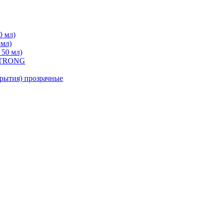
0 мл)
 мл)
 50 мл)
 STRONG
ытия) прозрачные