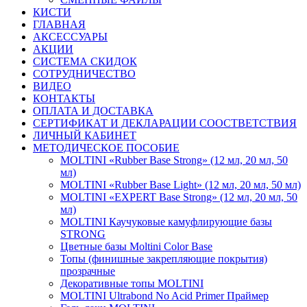
КИСТИ
ГЛАВНАЯ
АКСЕССУАРЫ
АКЦИИ
СИСТЕМА СКИДОК
СОТРУДНИЧЕСТВО
ВИДЕО
КОНТАКТЫ
ОПЛАТА И ДОСТАВКА
СЕРТИФИКАТ И ДЕКЛАРАЦИИ СООСТВЕТСТВИЯ
ЛИЧНЫЙ КАБИНЕТ
МЕТОДИЧЕСКОЕ ПОСОБИЕ
MOLTINI «Rubber Base Strong» (12 мл, 20 мл, 50
мл)
MOLTINI «Rubber Base Light» (12 мл, 20 мл, 50 мл)
MOLTINI «EXPERT Base Strong» (12 мл, 20 мл, 50
мл)
MOLTINI Каучуковые камуфлирующие базы
STRONG
Цветные базы Moltini Color Base
Топы (финишные закрепляющие покрытия)
прозрачные
Декоративные топы MOLTINI
MOLTINI Ultrabond No Acid Primer Праймер