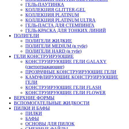
ГЕЛЬ-ПАУТИНКА
КОЛЛЕКЦИЯ GLITTER-GEL
КОЛЛЕКЦИЯ PLATINUM
КОЛЛЕКЦИЯ PLATINUM ULTRA
ГЕЛЬ-ПАСТА ДЛЯ СТЕМПИНГА
ГЕЛЬ-КРАСКА ДЛЯ ТОНКИХ ЛИНИЙ
ПОЛИГЕЛИ
ПОЛИГЕЛИ ЖИДКИЕ
ПОЛИГЕЛИ MEDIUM (в тубе)
ПОЛИГЕЛИ HARD (в тубе)
ГЕЛИ КОНСТРУИРУЮЩИЕ
КОНСТРУИРУЮЩИЕ ГЕЛИ GALAXY
(светоотражающие)
ПРОЗРАЧНЫЕ КОНСТРУИРУЮЩИЕ ГЕЛИ
КАМУФЛИРУЮЩИЕ КОНСТРУИРУЮЩИЕ
ГЕЛИ
КОНСТРУИРУЮЩИЕ ГЕЛИ FLASH
КОНСТРУИРУЮЩИЕ ГЕЛИ FLOWER
ВЕРХНИЕ ФОРМЫ
ВСПОМОГАТЕЛЬНЫЕ ЖИДКОСТИ
ПИЛКИ И БАФЫ
ПИЛКИ
БАФЫ
ОСНОВЫ ДЛЯ ПИЛОК
СМЕННЫЕ ФАЙЛЫ