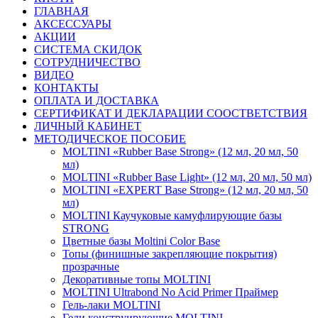
ГЛАВНАЯ
АКСЕССУАРЫ
АКЦИИ
СИСТЕМА СКИДОК
СОТРУДНИЧЕСТВО
ВИДЕО
КОНТАКТЫ
ОПЛАТА И ДОСТАВКА
СЕРТИФИКАТ И ДЕКЛАРАЦИИ СООСТВЕТСТВИЯ
ЛИЧНЫЙ КАБИНЕТ
МЕТОДИЧЕСКОЕ ПОСОБИЕ
MOLTINI «Rubber Base Strong» (12 мл, 20 мл, 50
мл)
MOLTINI «Rubber Base Light» (12 мл, 20 мл, 50 мл)
MOLTINI «EXPERT Base Strong» (12 мл, 20 мл, 50
мл)
MOLTINI Каучуковые камуфлирующие базы
STRONG
Цветные базы Moltini Color Base
Топы (финишные закрепляющие покрытия)
прозрачные
Декоративные топы MOLTINI
MOLTINI Ultrabond No Acid Primer Праймер
Гель-лаки MOLTINI
Гели конструирующие MOLTINI