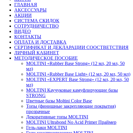
ГЛАВНАЯ
АКСЕССУАРЫ
АКЦИИ
СИСТЕМА СКИДОК
СОТРУДНИЧЕСТВО
ВИДЕО
КОНТАКТЫ
ОПЛАТА И ДОСТАВКА
СЕРТИФИКАТ И ДЕКЛАРАЦИИ СООСТВЕТСТВИЯ
ЛИЧНЫЙ КАБИНЕТ
МЕТОДИЧЕСКОЕ ПОСОБИЕ
MOLTINI «Rubber Base Strong» (12 мл, 20 мл, 50
мл)
MOLTINI «Rubber Base Light» (12 мл, 20 мл, 50 мл)
MOLTINI «EXPERT Base Strong» (12 мл, 20 мл, 50
мл)
MOLTINI Каучуковые камуфлирующие базы
STRONG
Цветные базы Moltini Color Base
Топы (финишные закрепляющие покрытия)
прозрачные
Декоративные топы MOLTINI
MOLTINI Ultrabond No Acid Primer Праймер
Гель-лаки MOLTINI
Гели конструирующие MOLTINI