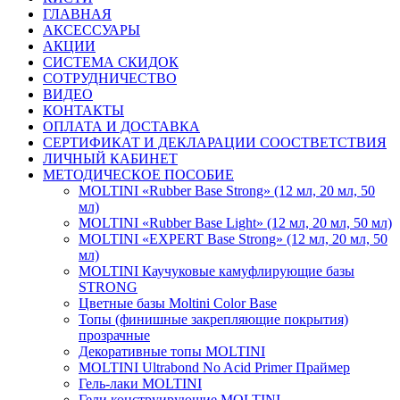
ГЛАВНАЯ
АКСЕССУАРЫ
АКЦИИ
СИСТЕМА СКИДОК
СОТРУДНИЧЕСТВО
ВИДЕО
КОНТАКТЫ
ОПЛАТА И ДОСТАВКА
СЕРТИФИКАТ И ДЕКЛАРАЦИИ СООСТВЕТСТВИЯ
ЛИЧНЫЙ КАБИНЕТ
МЕТОДИЧЕСКОЕ ПОСОБИЕ
MOLTINI «Rubber Base Strong» (12 мл, 20 мл, 50
мл)
MOLTINI «Rubber Base Light» (12 мл, 20 мл, 50 мл)
MOLTINI «EXPERT Base Strong» (12 мл, 20 мл, 50
мл)
MOLTINI Каучуковые камуфлирующие базы
STRONG
Цветные базы Moltini Color Base
Топы (финишные закрепляющие покрытия)
прозрачные
Декоративные топы MOLTINI
MOLTINI Ultrabond No Acid Primer Праймер
Гель-лаки MOLTINI
Гели конструирующие MOLTINI