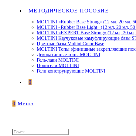
МЕТОДИЧЕСКОЕ ПОСОБИЕ
MOLTINI «Rubber Base Strong» (12 мл, 20 мл, 5
MOLTINI «Rubber Base Light» (12 мл, 20 мл, 50
MOLTINI «EXPERT Base Strong» (12 мл, 20 мл,
MOLTINI Каучуковые камуфлирующие базы
Цветные базы Moltini Color Base
MOLTINI Топы (финишные закрепляющие покр
Декоративные топы MOLTINI
Гель-лаки MOLTINI
Полигели MOLTINI
Гели конструирующие MOLTINI
0
0
Меню