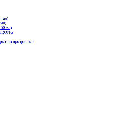
0 мл)
 мл)
 50 мл)
 STRONG
ытия) прозрачные