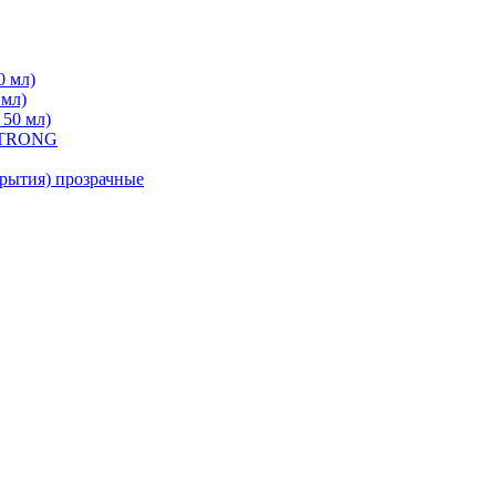
0 мл)
 мл)
 50 мл)
 STRONG
ытия) прозрачные