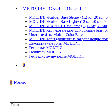
МЕТОДИЧЕСКОЕ ПОСОБИЕ
MOLTINI «Rubber Base Strong» (12 мл, 20 мл, 5
MOLTINI «Rubber Base Light» (12 мл, 20 мл, 50
MOLTINI «EXPERT Base Strong» (12 мл, 20 мл,
MOLTINI Каучуковые камуфлирующие базы
Цветные базы Moltini Color Base
MOLTINI Топы (финишные закрепляющие покр
Декоративные топы MOLTINI
Гель-лаки MOLTINI
Полигели MOLTINI
Гели конструирующие MOLTINI
0
0
Меню