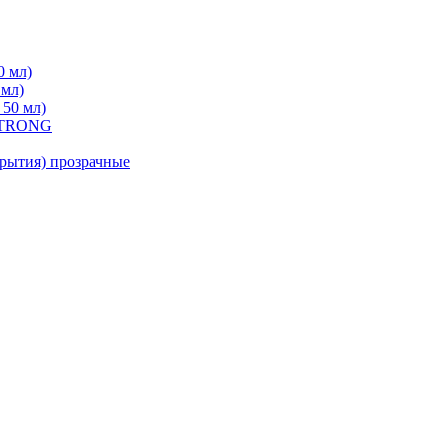
0 мл)
 мл)
 50 мл)
 STRONG
ытия) прозрачные