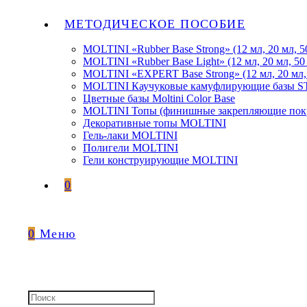
МЕТОДИЧЕСКОЕ ПОСОБИЕ
MOLTINI «Rubber Base Strong» (12 мл, 20 мл, 5
MOLTINI «Rubber Base Light» (12 мл, 20 мл, 50
MOLTINI «EXPERT Base Strong» (12 мл, 20 мл,
MOLTINI Каучуковые камуфлирующие базы
Цветные базы Moltini Color Base
MOLTINI Топы (финишные закрепляющие покр
Декоративные топы MOLTINI
Гель-лаки MOLTINI
Полигели MOLTINI
Гели конструирующие MOLTINI
0
0
Меню