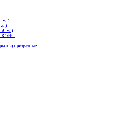
0 мл)
 мл)
 50 мл)
 STRONG
ытия) прозрачные