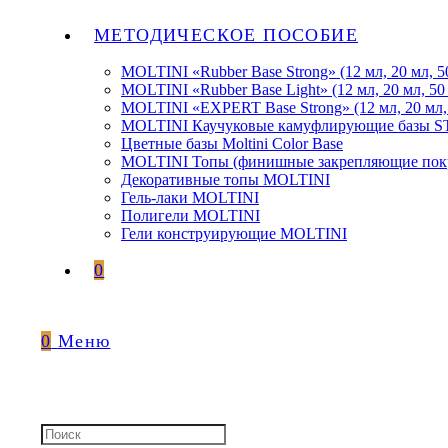
МЕТОДИЧЕСКОЕ ПОСОБИЕ
MOLTINI «Rubber Base Strong» (12 мл, 20 мл, 5
MOLTINI «Rubber Base Light» (12 мл, 20 мл, 50
MOLTINI «EXPERT Base Strong» (12 мл, 20 мл,
MOLTINI Каучуковые камуфлирующие базы
Цветные базы Moltini Color Base
MOLTINI Топы (финишные закрепляющие покр
Декоративные топы MOLTINI
Гель-лаки MOLTINI
Полигели MOLTINI
Гели конструирующие MOLTINI
0
0
Меню