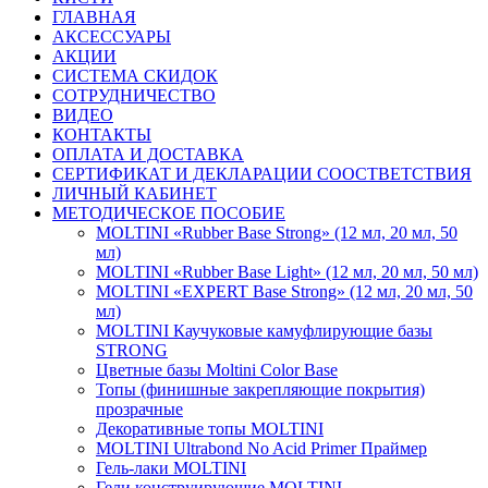
ГЛАВНАЯ
АКСЕССУАРЫ
АКЦИИ
СИСТЕМА СКИДОК
СОТРУДНИЧЕСТВО
ВИДЕО
КОНТАКТЫ
ОПЛАТА И ДОСТАВКА
СЕРТИФИКАТ И ДЕКЛАРАЦИИ СООСТВЕТСТВИЯ
ЛИЧНЫЙ КАБИНЕТ
МЕТОДИЧЕСКОЕ ПОСОБИЕ
MOLTINI «Rubber Base Strong» (12 мл, 20 мл, 50
мл)
MOLTINI «Rubber Base Light» (12 мл, 20 мл, 50 мл)
MOLTINI «EXPERT Base Strong» (12 мл, 20 мл, 50
мл)
MOLTINI Каучуковые камуфлирующие базы
STRONG
Цветные базы Moltini Color Base
Топы (финишные закрепляющие покрытия)
прозрачные
Декоративные топы MOLTINI
MOLTINI Ultrabond No Acid Primer Праймер
Гель-лаки MOLTINI
Гели конструирующие MOLTINI