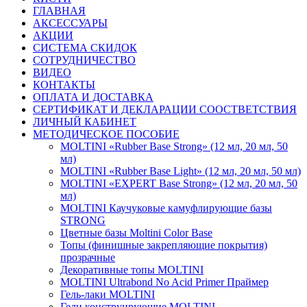
ГЛАВНАЯ
АКСЕССУАРЫ
АКЦИИ
СИСТЕМА СКИДОК
СОТРУДНИЧЕСТВО
ВИДЕО
КОНТАКТЫ
ОПЛАТА И ДОСТАВКА
СЕРТИФИКАТ И ДЕКЛАРАЦИИ СООСТВЕТСТВИЯ
ЛИЧНЫЙ КАБИНЕТ
МЕТОДИЧЕСКОЕ ПОСОБИЕ
MOLTINI «Rubber Base Strong» (12 мл, 20 мл, 50
мл)
MOLTINI «Rubber Base Light» (12 мл, 20 мл, 50 мл)
MOLTINI «EXPERT Base Strong» (12 мл, 20 мл, 50
мл)
MOLTINI Каучуковые камуфлирующие базы
STRONG
Цветные базы Moltini Color Base
Топы (финишные закрепляющие покрытия)
прозрачные
Декоративные топы MOLTINI
MOLTINI Ultrabond No Acid Primer Праймер
Гель-лаки MOLTINI
Гели конструирующие MOLTINI