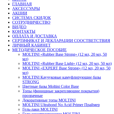
ГЛАВНАЯ
АКСЕССУАРЫ
АКЦИИ
СИСТЕМА СКИДОК
СОТРУДНИЧЕСТВО
ВИДЕО
КОНТАКТЫ
ОПЛАТА И ДОСТАВКА
СЕРТИФИКАТ И ДЕКЛАРАЦИИ СООСТВЕТСТВИЯ
ЛИЧНЫЙ КАБИНЕТ
МЕТОДИЧЕСКОЕ ПОСОБИЕ
MOLTINI «Rubber Base Strong» (12 мл, 20 мл, 50
мл)
MOLTINI «Rubber Base Light» (12 мл, 20 мл, 50 мл)
MOLTINI «EXPERT Base Strong» (12 мл, 20 мл, 50
мл)
MOLTINI Каучуковые камуфлирующие базы
STRONG
Цветные базы Moltini Color Base
Топы (финишные закрепляющие покрытия)
прозрачные
Декоративные топы MOLTINI
MOLTINI Ultrabond No Acid Primer Праймер
Гель-лаки MOLTINI
Гели конструирующие MOLTINI