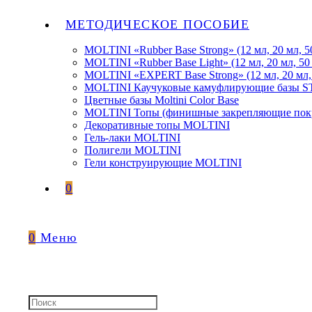
МЕТОДИЧЕСКОЕ ПОСОБИЕ
MOLTINI «Rubber Base Strong» (12 мл, 20 мл, 5
MOLTINI «Rubber Base Light» (12 мл, 20 мл, 50
MOLTINI «EXPERT Base Strong» (12 мл, 20 мл,
MOLTINI Каучуковые камуфлирующие базы
Цветные базы Moltini Color Base
MOLTINI Топы (финишные закрепляющие покр
Декоративные топы MOLTINI
Гель-лаки MOLTINI
Полигели MOLTINI
Гели конструирующие MOLTINI
0
0
Меню