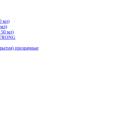
0 мл)
 мл)
 50 мл)
 STRONG
ытия) прозрачные