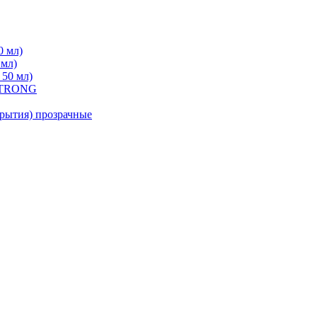
0 мл)
 мл)
 50 мл)
 STRONG
ытия) прозрачные