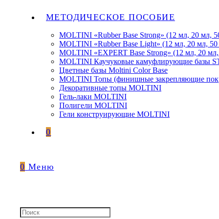
МЕТОДИЧЕСКОЕ ПОСОБИЕ
MOLTINI «Rubber Base Strong» (12 мл, 20 мл, 5
MOLTINI «Rubber Base Light» (12 мл, 20 мл, 50
MOLTINI «EXPERT Base Strong» (12 мл, 20 мл,
MOLTINI Каучуковые камуфлирующие базы
Цветные базы Moltini Color Base
MOLTINI Топы (финишные закрепляющие покр
Декоративные топы MOLTINI
Гель-лаки MOLTINI
Полигели MOLTINI
Гели конструирующие MOLTINI
0
0
Меню