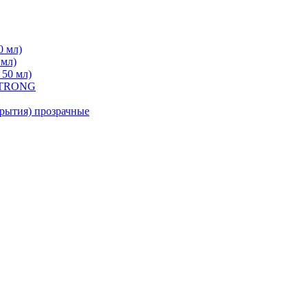
0 мл)
 мл)
 50 мл)
 STRONG
ытия) прозрачные