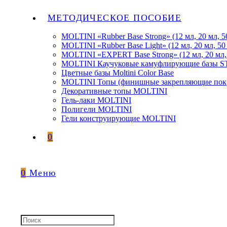
МЕТОДИЧЕСКОЕ ПОСОБИЕ
MOLTINI «Rubber Base Strong» (12 мл, 20 мл, 5
MOLTINI «Rubber Base Light» (12 мл, 20 мл, 50
MOLTINI «EXPERT Base Strong» (12 мл, 20 мл,
MOLTINI Каучуковые камуфлирующие базы
Цветные базы Moltini Color Base
MOLTINI Топы (финишные закрепляющие покр
Декоративные топы MOLTINI
Гель-лаки MOLTINI
Полигели MOLTINI
Гели конструирующие MOLTINI
0
0
Меню