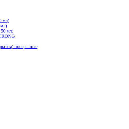
0 мл)
 мл)
 50 мл)
 STRONG
ытия) прозрачные