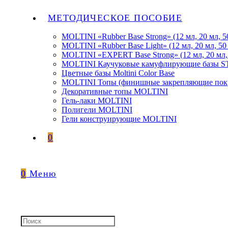
МЕТОДИЧЕСКОЕ ПОСОБИЕ
MOLTINI «Rubber Base Strong» (12 мл, 20 мл, 5
MOLTINI «Rubber Base Light» (12 мл, 20 мл, 50
MOLTINI «EXPERT Base Strong» (12 мл, 20 мл,
MOLTINI Каучуковые камуфлирующие базы
Цветные базы Moltini Color Base
MOLTINI Топы (финишные закрепляющие покр
Декоративные топы MOLTINI
Гель-лаки MOLTINI
Полигели MOLTINI
Гели конструирующие MOLTINI
0
0
Меню