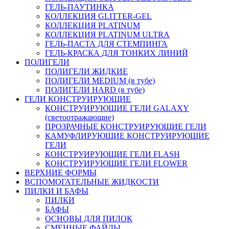
ГЕЛЬ-ПАУТИНКА
КОЛЛЕКЦИЯ GLITTER-GEL
КОЛЛЕКЦИЯ PLATINUM
КОЛЛЕКЦИЯ PLATINUM ULTRA
ГЕЛЬ-ПАСТА ДЛЯ СТЕМПИНГА
ГЕЛЬ-КРАСКА ДЛЯ ТОНКИХ ЛИНИЙ
ПОЛИГЕЛИ
ПОЛИГЕЛИ ЖИДКИЕ
ПОЛИГЕЛИ MEDIUM (в тубе)
ПОЛИГЕЛИ HARD (в тубе)
ГЕЛИ КОНСТРУИРУЮЩИЕ
КОНСТРУИРУЮЩИЕ ГЕЛИ GALAXY
(светоотражающие)
ПРОЗРАЧНЫЕ КОНСТРУИРУЮЩИЕ ГЕЛИ
КАМУФЛИРУЮЩИЕ КОНСТРУИРУЮЩИЕ
ГЕЛИ
КОНСТРУИРУЮЩИЕ ГЕЛИ FLASH
КОНСТРУИРУЮЩИЕ ГЕЛИ FLOWER
ВЕРХНИЕ ФОРМЫ
ВСПОМОГАТЕЛЬНЫЕ ЖИДКОСТИ
ПИЛКИ И БАФЫ
ПИЛКИ
БАФЫ
ОСНОВЫ ДЛЯ ПИЛОК
СМЕННЫЕ ФАЙЛЫ