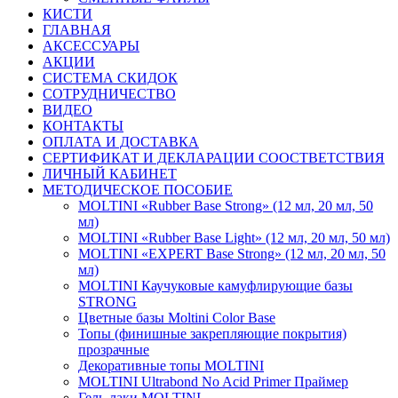
КИСТИ
ГЛАВНАЯ
АКСЕССУАРЫ
АКЦИИ
СИСТЕМА СКИДОК
СОТРУДНИЧЕСТВО
ВИДЕО
КОНТАКТЫ
ОПЛАТА И ДОСТАВКА
СЕРТИФИКАТ И ДЕКЛАРАЦИИ СООСТВЕТСТВИЯ
ЛИЧНЫЙ КАБИНЕТ
МЕТОДИЧЕСКОЕ ПОСОБИЕ
MOLTINI «Rubber Base Strong» (12 мл, 20 мл, 50
мл)
MOLTINI «Rubber Base Light» (12 мл, 20 мл, 50 мл)
MOLTINI «EXPERT Base Strong» (12 мл, 20 мл, 50
мл)
MOLTINI Каучуковые камуфлирующие базы
STRONG
Цветные базы Moltini Color Base
Топы (финишные закрепляющие покрытия)
прозрачные
Декоративные топы MOLTINI
MOLTINI Ultrabond No Acid Primer Праймер
Гель-лаки MOLTINI