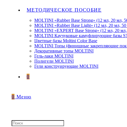
МЕТОДИЧЕСКОЕ ПОСОБИЕ
MOLTINI «Rubber Base Strong» (12 мл, 20 мл, 5
MOLTINI «Rubber Base Light» (12 мл, 20 мл, 50
MOLTINI «EXPERT Base Strong» (12 мл, 20 мл,
MOLTINI Каучуковые камуфлирующие базы
Цветные базы Moltini Color Base
MOLTINI Топы (финишные закрепляющие покр
Декоративные топы MOLTINI
Гель-лаки MOLTINI
Полигели MOLTINI
Гели конструирующие MOLTINI
0
0
Меню