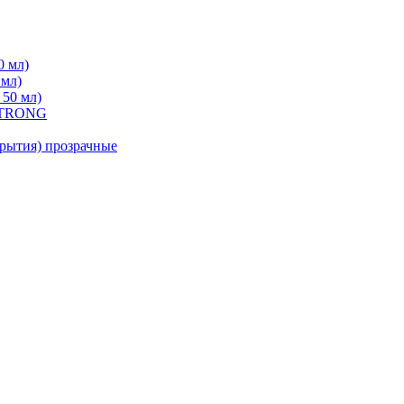
0 мл)
 мл)
 50 мл)
 STRONG
ытия) прозрачные