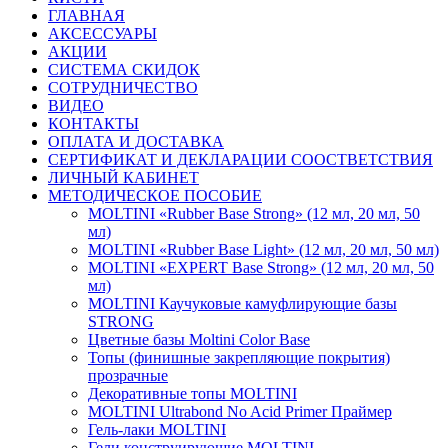
ГЛАВНАЯ
АКСЕССУАРЫ
АКЦИИ
СИСТЕМА СКИДОК
СОТРУДНИЧЕСТВО
ВИДЕО
КОНТАКТЫ
ОПЛАТА И ДОСТАВКА
СЕРТИФИКАТ И ДЕКЛАРАЦИИ СООСТВЕТСТВИЯ
ЛИЧНЫЙ КАБИНЕТ
МЕТОДИЧЕСКОЕ ПОСОБИЕ
MOLTINI «Rubber Base Strong» (12 мл, 20 мл, 50
мл)
MOLTINI «Rubber Base Light» (12 мл, 20 мл, 50 мл)
MOLTINI «EXPERT Base Strong» (12 мл, 20 мл, 50
мл)
MOLTINI Каучуковые камуфлирующие базы
STRONG
Цветные базы Moltini Color Base
Топы (финишные закрепляющие покрытия)
прозрачные
Декоративные топы MOLTINI
MOLTINI Ultrabond No Acid Primer Праймер
Гель-лаки MOLTINI
Гели конструирующие MOLTINI