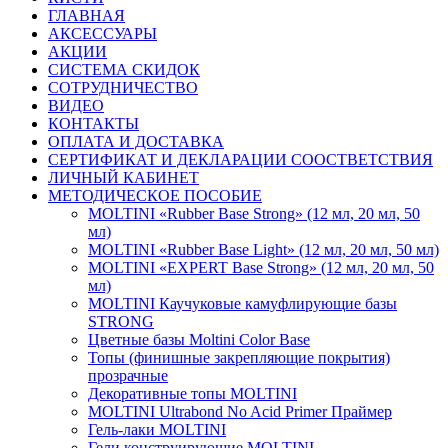
ГЛАВНАЯ
АКСЕССУАРЫ
АКЦИИ
СИСТЕМА СКИДОК
СОТРУДНИЧЕСТВО
ВИДЕО
КОНТАКТЫ
ОПЛАТА И ДОСТАВКА
СЕРТИФИКАТ И ДЕКЛАРАЦИИ СООСТВЕТСТВИЯ
ЛИЧНЫЙ КАБИНЕТ
МЕТОДИЧЕСКОЕ ПОСОБИЕ
MOLTINI «Rubber Base Strong» (12 мл, 20 мл, 50
мл)
MOLTINI «Rubber Base Light» (12 мл, 20 мл, 50 мл)
MOLTINI «EXPERT Base Strong» (12 мл, 20 мл, 50
мл)
MOLTINI Каучуковые камуфлирующие базы
STRONG
Цветные базы Moltini Color Base
Топы (финишные закрепляющие покрытия)
прозрачные
Декоративные топы MOLTINI
MOLTINI Ultrabond No Acid Primer Праймер
Гель-лаки MOLTINI
Гели конструирующие MOLTINI