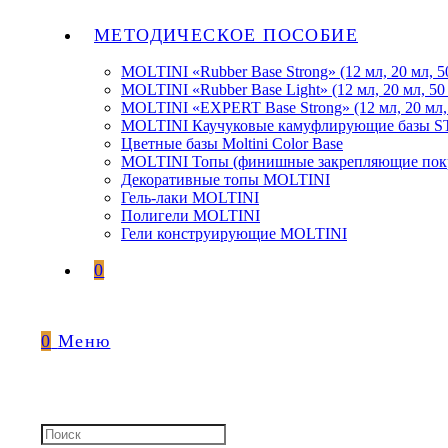
МЕТОДИЧЕСКОЕ ПОСОБИЕ
MOLTINI «Rubber Base Strong» (12 мл, 20 мл, 5
MOLTINI «Rubber Base Light» (12 мл, 20 мл, 50
MOLTINI «EXPERT Base Strong» (12 мл, 20 мл,
MOLTINI Каучуковые камуфлирующие базы
Цветные базы Moltini Color Base
MOLTINI Топы (финишные закрепляющие покр
Декоративные топы MOLTINI
Гель-лаки MOLTINI
Полигели MOLTINI
Гели конструирующие MOLTINI
0
0
Меню