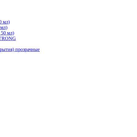
0 мл)
 мл)
 50 мл)
 STRONG
ытия) прозрачные