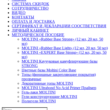
СИСТЕМА СКИДОК
СОТРУДНИЧЕСТВО
ВИДЕО
КОНТАКТЫ
ОПЛАТА И ДОСТАВКА
СЕРТИФИКАТ И ДЕКЛАРАЦИИ СООСТВЕТСТВИЯ
ЛИЧНЫЙ КАБИНЕТ
МЕТОДИЧЕСКОЕ ПОСОБИЕ
MOLTINI «Rubber Base Strong» (12 мл, 20 мл, 50
мл)
MOLTINI «Rubber Base Light» (12 мл, 20 мл, 50 мл)
MOLTINI «EXPERT Base Strong» (12 мл, 20 мл, 50
мл)
MOLTINI Каучуковые камуфлирующие базы
STRONG
Цветные базы Moltini Color Base
Топы (финишные закрепляющие покрытия)
прозрачные
Декоративные топы MOLTINI
MOLTINI Ultrabond No Acid Primer Праймер
Гель-лаки MOLTINI
Гели конструирующие MOLTINI
Полигели MOLTINI