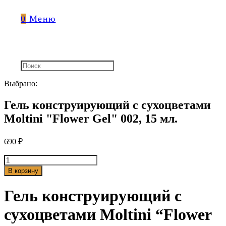
0
Меню
Выбрано:
Гель конструирующий с сухоцветами
Moltini "Flower Gel" 002, 15 мл.
690
₽
Количество
товара
В корзину
Гель
конструирующий
Гель конструирующий с
с
сухоцветами
сухоцветами Moltini “Flower
Moltini
"Flower