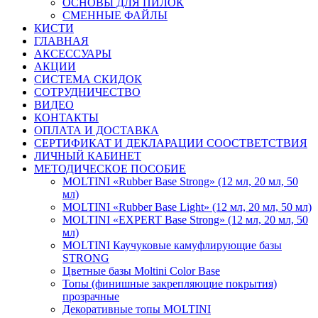
ОСНОВЫ ДЛЯ ПИЛОК
СМЕННЫЕ ФАЙЛЫ
КИСТИ
ГЛАВНАЯ
АКСЕССУАРЫ
АКЦИИ
СИСТЕМА СКИДОК
СОТРУДНИЧЕСТВО
ВИДЕО
КОНТАКТЫ
ОПЛАТА И ДОСТАВКА
СЕРТИФИКАТ И ДЕКЛАРАЦИИ СООСТВЕТСТВИЯ
ЛИЧНЫЙ КАБИНЕТ
МЕТОДИЧЕСКОЕ ПОСОБИЕ
MOLTINI «Rubber Base Strong» (12 мл, 20 мл, 50
мл)
MOLTINI «Rubber Base Light» (12 мл, 20 мл, 50 мл)
MOLTINI «EXPERT Base Strong» (12 мл, 20 мл, 50
мл)
MOLTINI Каучуковые камуфлирующие базы
STRONG
Цветные базы Moltini Color Base
Топы (финишные закрепляющие покрытия)
прозрачные
Декоративные топы MOLTINI