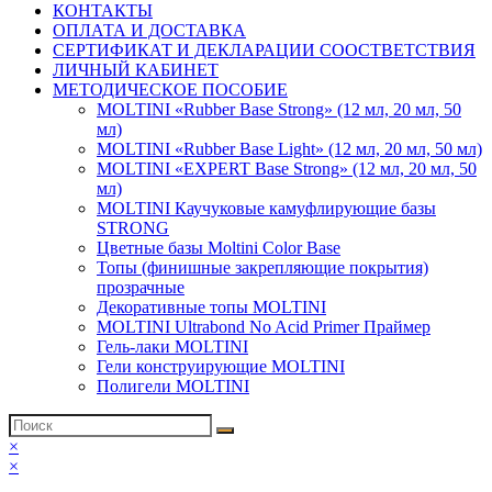
КОНТАКТЫ
ОПЛАТА И ДОСТАВКА
СЕРТИФИКАТ И ДЕКЛАРАЦИИ СООСТВЕТСТВИЯ
ЛИЧНЫЙ КАБИНЕТ
МЕТОДИЧЕСКОЕ ПОСОБИЕ
MOLTINI «Rubber Base Strong» (12 мл, 20 мл, 50
мл)
MOLTINI «Rubber Base Light» (12 мл, 20 мл, 50 мл)
MOLTINI «EXPERT Base Strong» (12 мл, 20 мл, 50
мл)
MOLTINI Каучуковые камуфлирующие базы
STRONG
Цветные базы Moltini Color Base
Топы (финишные закрепляющие покрытия)
прозрачные
Декоративные топы MOLTINI
MOLTINI Ultrabond No Acid Primer Праймер
Гель-лаки MOLTINI
Гели конструирующие MOLTINI
Полигели MOLTINI
×
×