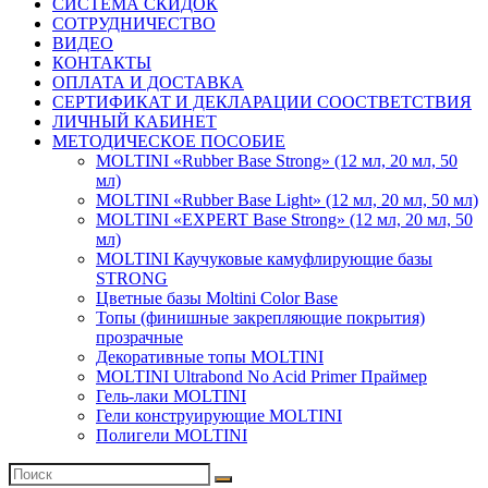
СИСТЕМА СКИДОК
СОТРУДНИЧЕСТВО
ВИДЕО
КОНТАКТЫ
ОПЛАТА И ДОСТАВКА
СЕРТИФИКАТ И ДЕКЛАРАЦИИ СООСТВЕТСТВИЯ
ЛИЧНЫЙ КАБИНЕТ
МЕТОДИЧЕСКОЕ ПОСОБИЕ
MOLTINI «Rubber Base Strong» (12 мл, 20 мл, 50
мл)
MOLTINI «Rubber Base Light» (12 мл, 20 мл, 50 мл)
MOLTINI «EXPERT Base Strong» (12 мл, 20 мл, 50
мл)
MOLTINI Каучуковые камуфлирующие базы
STRONG
Цветные базы Moltini Color Base
Топы (финишные закрепляющие покрытия)
прозрачные
Декоративные топы MOLTINI
MOLTINI Ultrabond No Acid Primer Праймер
Гель-лаки MOLTINI
Гели конструирующие MOLTINI
Полигели MOLTINI