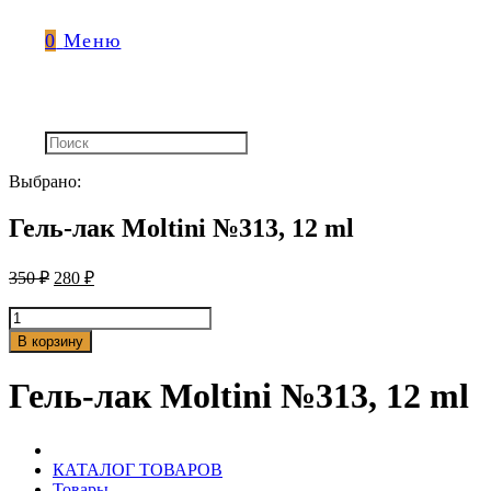
0
Меню
Выбрано:
Гель-лак Moltini №313, 12 ml
350
₽
280
₽
Количество
товара
В корзину
Гель-
лак
Гель-лак Moltini №313, 12 ml
Moltini
№313,
12
ml
КАТАЛОГ ТОВАРОВ
Товары