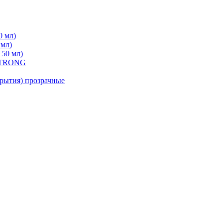
0 мл)
 мл)
 50 мл)
 STRONG
ытия) прозрачные