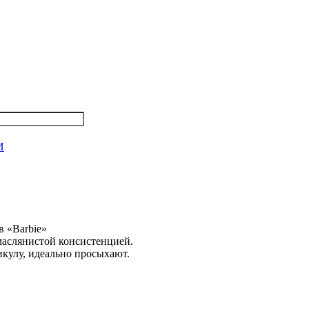
И
 «Barbie»
маслянистой консистенцией.
икулу, идеально просыхают.