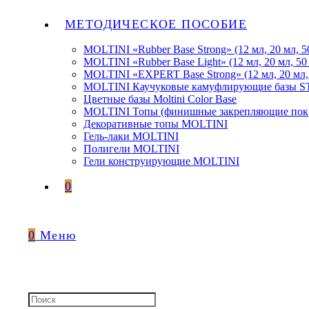
МЕТОДИЧЕСКОЕ ПОСОБИЕ
MOLTINI «Rubber Base Strong» (12 мл, 20 мл, 5
MOLTINI «Rubber Base Light» (12 мл, 20 мл, 50
MOLTINI «EXPERT Base Strong» (12 мл, 20 мл,
MOLTINI Каучуковые камуфлирующие базы
Цветные базы Moltini Color Base
MOLTINI Топы (финишные закрепляющие покр
Декоративные топы MOLTINI
Гель-лаки MOLTINI
Полигели MOLTINI
Гели конструирующие MOLTINI
0
0
Меню