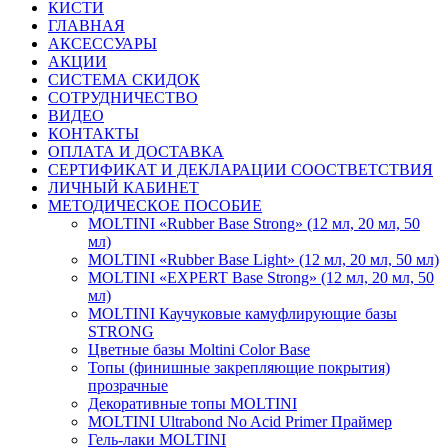
КИСТИ
ГЛАВНАЯ
АКСЕССУАРЫ
АКЦИИ
СИСТЕМА СКИДОК
СОТРУДНИЧЕСТВО
ВИДЕО
КОНТАКТЫ
ОПЛАТА И ДОСТАВКА
СЕРТИФИКАТ И ДЕКЛАРАЦИИ СООСТВЕТСТВИЯ
ЛИЧНЫЙ КАБИНЕТ
МЕТОДИЧЕСКОЕ ПОСОБИЕ
MOLTINI «Rubber Base Strong» (12 мл, 20 мл, 50
мл)
MOLTINI «Rubber Base Light» (12 мл, 20 мл, 50 мл)
MOLTINI «EXPERT Base Strong» (12 мл, 20 мл, 50
мл)
MOLTINI Каучуковые камуфлирующие базы
STRONG
Цветные базы Moltini Color Base
Топы (финишные закрепляющие покрытия)
прозрачные
Декоративные топы MOLTINI
MOLTINI Ultrabond No Acid Primer Праймер
Гель-лаки MOLTINI