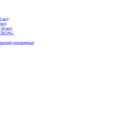
0 мл)
 мл)
 50 мл)
 STRONG
ытия) прозрачные