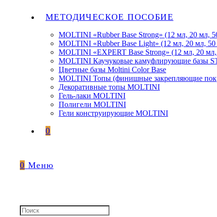
МЕТОДИЧЕСКОЕ ПОСОБИЕ
MOLTINI «Rubber Base Strong» (12 мл, 20 мл, 5
MOLTINI «Rubber Base Light» (12 мл, 20 мл, 50
MOLTINI «EXPERT Base Strong» (12 мл, 20 мл,
MOLTINI Каучуковые камуфлирующие базы
Цветные базы Moltini Color Base
MOLTINI Топы (финишные закрепляющие покр
Декоративные топы MOLTINI
Гель-лаки MOLTINI
Полигели MOLTINI
Гели конструирующие MOLTINI
0
0
Меню