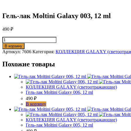
Гель-лак Moltini Galaxy 003, 12 ml
490
₽
Количество
товара
В корзину
Гель-
Артикул:
7606
Категория:
КОЛЛЕКЦИЯ GALAXY (светоотраж
лак
Moltini
Похожие товары
Galaxy
003,
12
ml
КОЛЛЕКЦИЯ GALAXY (светоотражающие)
Гель-лак Moltini Galaxy 006, 12 ml
490
₽
В корзину
КОЛЛЕКЦИЯ GALAXY (светоотражающие)
Гель-лак Moltini Galaxy 005, 12 ml