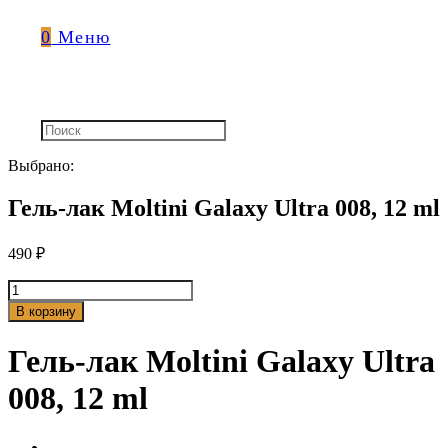
0
Меню
Выбрано:
Гель-лак Moltini Galaxy Ultra 008, 12 ml
490
₽
Количество
товара
В корзину
Гель-
лак
Гель-лак Moltini Galaxy Ultra
Moltini
Galaxy
008, 12 ml
Ultra
008,
12