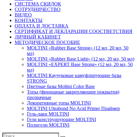
СИСТЕМА СКИДОК
СОТРУДНИЧЕСТВО
ВИДЕО
КОНТАКТЫ
ОПЛАТА И ДОСТАВКА
СЕРТИФИКАТ И ДЕКЛАРАЦИИ СООСТВЕТСТВИЯ
ЛИЧНЫЙ КАБИНЕТ
МЕТОДИЧЕСКОЕ ПОСОБИЕ
MOLTINI «Rubber Base Strong» (12 мл, 20 мл, 50
мл)
MOLTINI «Rubber Base Light» (12 мл, 20 мл, 50 мл)
MOLTINI «EXPERT Base Strong» (12 мл, 20 мл, 50
мл)
MOLTINI Каучуковые камуфлирующие базы
STRONG
Цветные базы Moltini Color Base
Топы (финишные закрепляющие покрытия)
прозрачные
Декоративные топы MOLTINI
MOLTINI Ultrabond No Acid Primer Праймер
Гель-лаки MOLTINI
Гели конструирующие MOLTINI
Полигели MOLTINI