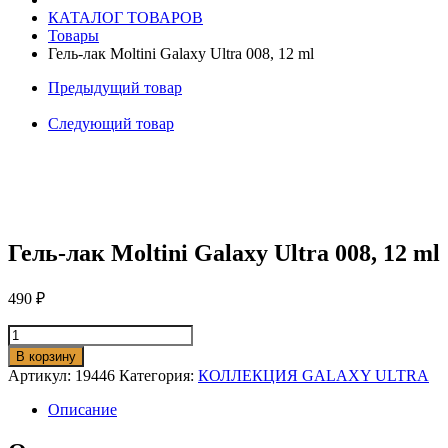
ml
КАТАЛОГ ТОВАРОВ
Товары
Гель-лак Moltini Galaxy Ultra 008, 12 ml
Предыдущий товар
Следующий товар
Гель-лак Moltini Galaxy Ultra 008, 12 ml
490
₽
Количество
товара
В корзину
Гель-
Артикул:
19446
Категория:
КОЛЛЕКЦИЯ GALAXY ULTRA
лак
Moltini
Описание
Galaxy
Ultra