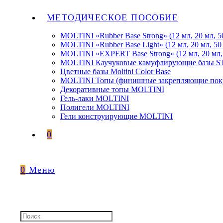
МЕТОДИЧЕСКОЕ ПОСОБИЕ
MOLTINI «Rubber Base Strong» (12 мл, 20 мл, 5
MOLTINI «Rubber Base Light» (12 мл, 20 мл, 50
MOLTINI «EXPERT Base Strong» (12 мл, 20 мл,
MOLTINI Каучуковые камуфлирующие базы
Цветные базы Moltini Color Base
MOLTINI Топы (финишные закрепляющие покр
Декоративные топы MOLTINI
Гель-лаки MOLTINI
Полигели MOLTINI
Гели конструирующие MOLTINI
0
0
Меню