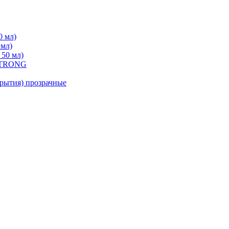
0 мл)
 мл)
 50 мл)
 STRONG
ытия) прозрачные