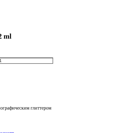
2 ml
лографическим глиттером