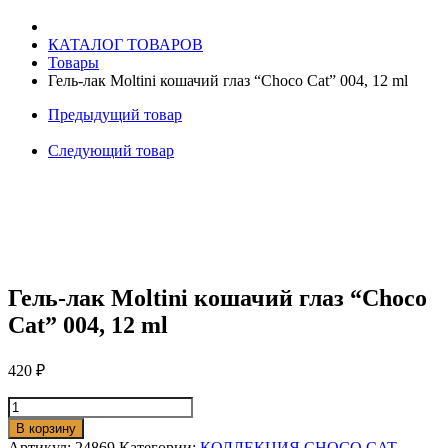
Cat"
004,
КАТАЛОГ ТОВАРОВ
12
Товары
ml
Гель-лак Moltini кошачий глаз “Choco Cat” 004, 12 ml
Предыдущий товар
Следующий товар
Гель-лак Moltini кошачий глаз “Choco
Cat” 004, 12 ml
420
₽
Количество
товара
В корзину
Гель-
Артикул:
24869
Категории:
КОЛЛЕКЦИЯ CHOCO CAT
,