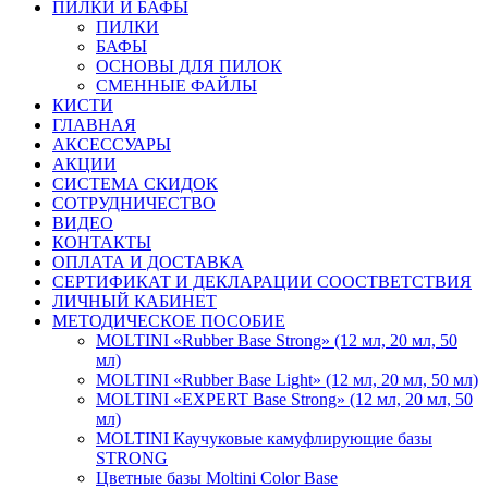
ПИЛКИ И БАФЫ
ПИЛКИ
БАФЫ
ОСНОВЫ ДЛЯ ПИЛОК
СМЕННЫЕ ФАЙЛЫ
КИСТИ
ГЛАВНАЯ
АКСЕССУАРЫ
АКЦИИ
СИСТЕМА СКИДОК
СОТРУДНИЧЕСТВО
ВИДЕО
КОНТАКТЫ
ОПЛАТА И ДОСТАВКА
СЕРТИФИКАТ И ДЕКЛАРАЦИИ СООСТВЕТСТВИЯ
ЛИЧНЫЙ КАБИНЕТ
МЕТОДИЧЕСКОЕ ПОСОБИЕ
MOLTINI «Rubber Base Strong» (12 мл, 20 мл, 50
мл)
MOLTINI «Rubber Base Light» (12 мл, 20 мл, 50 мл)
MOLTINI «EXPERT Base Strong» (12 мл, 20 мл, 50
мл)
MOLTINI Каучуковые камуфлирующие базы
STRONG
Цветные базы Moltini Color Base