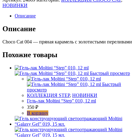
лак
НОВИНКИ
Moltini
кошачий
Описание
глаз
"Choco
Описание
Cat"
004,
Choco Cat 004 — пряная карамель с золотистыми переливами
12
ml
Похожие товары
Быстрый просмотр
Быстрый
просмотр
КОЛЛЕКЦИЯ STEP
,
НОВИНКИ
Гель-лак Moltini “Step” 010, 12 ml
350
₽
В корзину