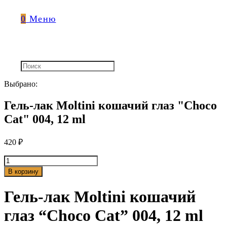
0
Меню
Выбрано:
Гель-лак Moltini кошачий глаз "Choco
Cat" 004, 12 ml
420
₽
Количество
товара
В корзину
Гель-
лак
Гель-лак Moltini кошачий
Moltini
кошачий
глаз “Choco Cat” 004, 12 ml
глаз
"Choco